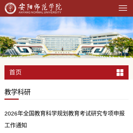
首页
首页
首页
首页
首页
首页
首页
首页
首页
首页
首页
首页
首页
首页
首页
首页
首页
首页
首页
首页
首页
首页
首页
首页
首页
首页
首页
首页
首页
首页
首页
首页
首页
首页
首页
首页
首页
首页
首页
首页
首页
首页
首页
首页
首页
首页
首页
首页
首页
首页
首页
首页
首页
首页
首页
首页
首页
首页
首页
首页
首页
首页
首页
首页
首页
首页
首页
首页
首页
首页
首页
首页
首页
首页
首页
首页
首页
首页
首页
首页
首页
首页
首页
首页
首页
首页
首页
首页
首页
首页
首页
首页
首页
首页
首页
首页
首页
首页
首页
首页
首页
首页
首页
首页
首页
首页
首页
首页
首页
首页
首页
首页
首页
首页
首页
首页
首页
首页
首页
首页
首页
首页
首页
首页
首页
首页
首页
首页
首页
首页
首页
首页
首页
首页
首页
首页
首页
首页
首页
首页
首页
首页
首页
首页
首页
首页
首页
首页
首页
首页
首页
首页