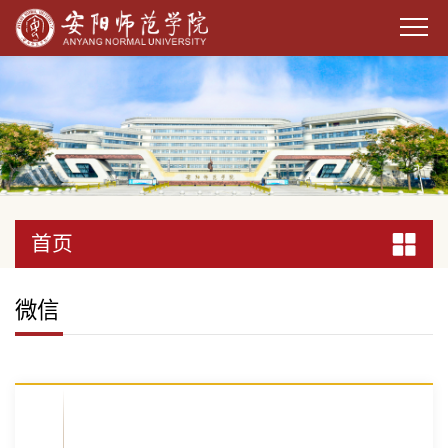
首页
首页
首页
首页
首页
首页
首页
首页
首页
首页
首页
首页
首页
首页
首页
首页
首页
首页
首页
首页
首页
首页
首页
首页
首页
首页
首页
首页
首页
首页
首页
首页
首页
首页
首页
首页
首页
首页
首页
首页
首页
首页