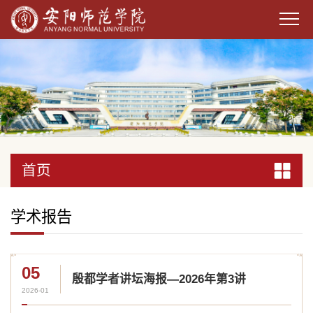
首页
首页
首页
首页
首页
首页
首页
首页
首页
首页
首页
首页
首页
首页
首页
首页
首页
首页
首页
首页
首页
首页
首页
首页
首页
首页
首页
首页
首页
首页
首页
首页
首页
首页
首页
首页
首页
首页
首页
首页
首页
首页
首页
首页
首页
首页
首页
首页
首页